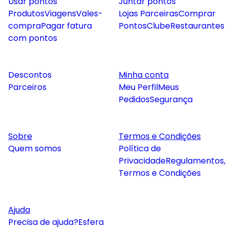
Usar pontos
Juntar pontos
Produtos
Viagens
Vales-
Lojas Parceiras
Comprar
compra
Pagar fatura
Pontos
Clube
Restaurantes
com pontos
Descontos
Minha conta
Parceiros
Meu Perfil
Meus
Pedidos
Segurança
Sobre
Termos e Condições
Quem somos
Política de
Privacidade
Regulamentos,
Termos e Condições
Ajuda
Precisa de ajuda?
Esfera