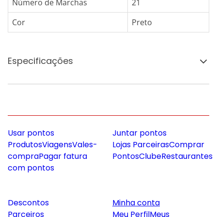
Número de Marchas
21
Cor
Preto
Especificações
Usar pontos
Juntar pontos
Produtos
Viagens
Vales-
Lojas Parceiras
Comprar
compra
Pagar fatura
Pontos
Clube
Restaurantes
com pontos
Descontos
Minha conta
Parceiros
Meu Perfil
Meus