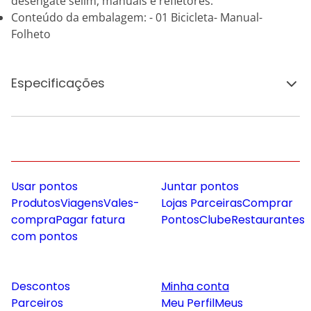
desengate selim, manuais e refletores.
Conteúdo da embalagem: - 01 Bicicleta- Manual-
Folheto
Especificações
Usar pontos
Juntar pontos
Produtos
Viagens
Vales-
Lojas Parceiras
Comprar
compra
Pagar fatura
Pontos
Clube
Restaurantes
com pontos
Descontos
Minha conta
Parceiros
Meu Perfil
Meus