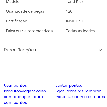
Modelo
Tand Kids
Quantidade de peças
120
Certificação
INMETRO
Faixa etária recomendada
Todas as idades
Especificações
Usar pontos
Juntar pontos
Produtos
Viagens
Vales-
Lojas Parceiras
Comprar
compra
Pagar fatura
Pontos
Clube
Restaurantes
com pontos