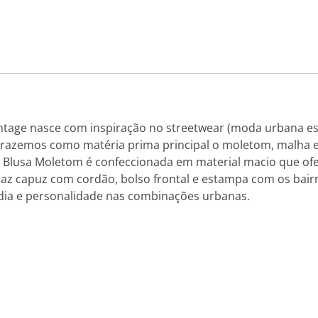
ntage nasce com inspiração no streetwear (moda urbana esp
 Trazemos como matéria prima principal o moletom, malha
 Blusa Moletom é confeccionada em material macio que ofer
raz capuz com cordão, bolso frontal e estampa com os bair
adia e personalidade nas combinações urbanas.