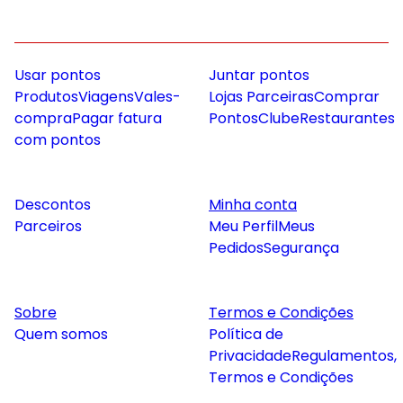
Usar pontos
Juntar pontos
Produtos
Viagens
Vales-
Lojas Parceiras
Comprar
compra
Pagar fatura
Pontos
Clube
Restaurantes
com pontos
Descontos
Minha conta
Parceiros
Meu Perfil
Meus
Pedidos
Segurança
Sobre
Termos e Condições
Quem somos
Política de
Privacidade
Regulamentos,
Termos e Condições