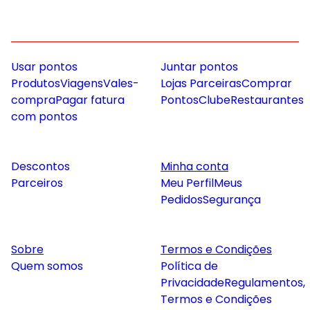
Usar pontos
Juntar pontos
Produtos
Viagens
Vales-
Lojas Parceiras
Comprar
compra
Pagar fatura
Pontos
Clube
Restaurantes
com pontos
Descontos
Minha conta
Parceiros
Meu Perfil
Meus
Pedidos
Segurança
Sobre
Termos e Condições
Quem somos
Política de
Privacidade
Regulamentos,
Termos e Condições