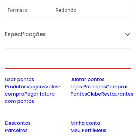
Formato
Redondo
Especificações
Usar pontos
Juntar pontos
Produtos
Viagens
Vales-
Lojas Parceiras
Comprar
compra
Pagar fatura
Pontos
Clube
Restaurantes
com pontos
Descontos
Minha conta
Parceiros
Meu Perfil
Meus