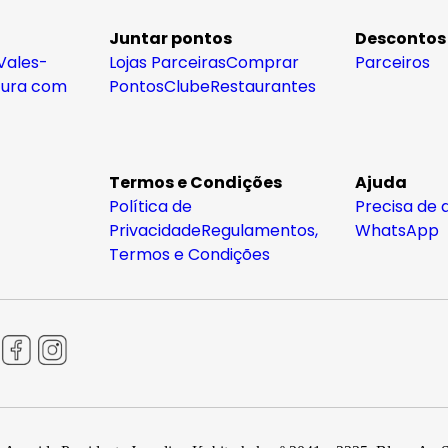
Juntar pontos
Descontos
Vales-
Lojas Parceiras
Comprar
Parceiros
tura com
Pontos
Clube
Restaurantes
Termos e Condições
Ajuda
Política de
Precisa de 
Privacidade
Regulamentos,
WhatsApp
Termos e Condições