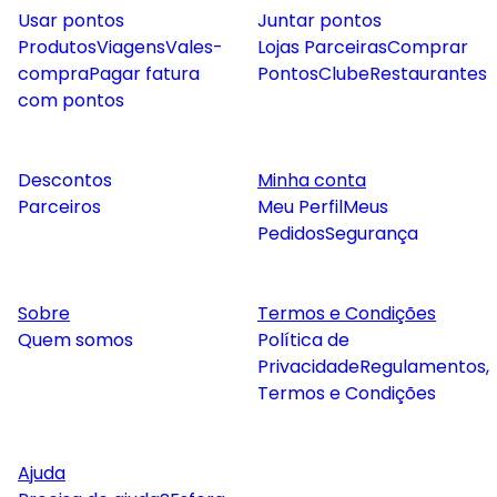
Usar pontos
Juntar pontos
Produtos
Viagens
Vales-
Lojas Parceiras
Comprar
compra
Pagar fatura
Pontos
Clube
Restaurantes
com pontos
Descontos
Minha conta
Parceiros
Meu Perfil
Meus
Pedidos
Segurança
Sobre
Termos e Condições
Quem somos
Política de
Privacidade
Regulamentos,
Termos e Condições
Ajuda