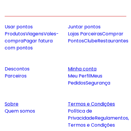
Usar pontos
Juntar pontos
Produtos
Viagens
Vales-
Lojas Parceiras
Comprar
compra
Pagar fatura
Pontos
Clube
Restaurantes
com pontos
Descontos
Minha conta
Parceiros
Meu Perfil
Meus
Pedidos
Segurança
Sobre
Termos e Condições
Quem somos
Política de
Privacidade
Regulamentos,
Termos e Condições