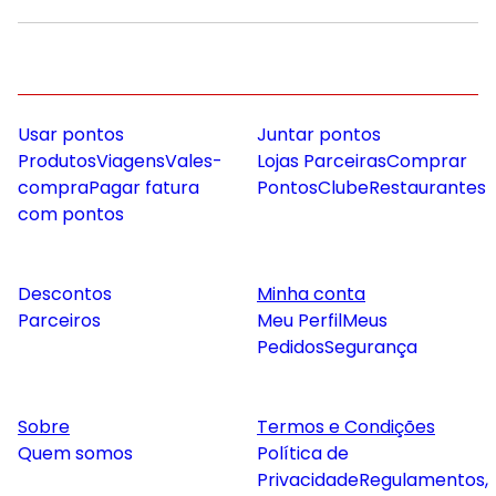
Usar pontos
Juntar pontos
Produtos
Viagens
Vales-
Lojas Parceiras
Comprar
compra
Pagar fatura
Pontos
Clube
Restaurantes
com pontos
Descontos
Minha conta
Parceiros
Meu Perfil
Meus
Pedidos
Segurança
Sobre
Termos e Condições
Quem somos
Política de
Privacidade
Regulamentos,