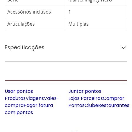
Acessórios inclusos
1
Articulações
Múltiplas
Especificações
Usar pontos
Juntar pontos
Produtos
Viagens
Vales-
Lojas Parceiras
Comprar
compra
Pagar fatura
Pontos
Clube
Restaurantes
com pontos