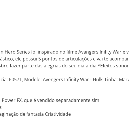
 Hero Series foi inspirado no filme Avangers Inifity War e
stico, ele possui 5 pontos de articulações e vai te acompa
bro fazer parte das alegrias do seu dia-a-dia.*Efeitos son
ia: E0571, Modelo: Avengers Infinity War - Hulk, Linha: Marv
o Power FX, que é vendido separadamente sim
s
inação de fantasia Criatividade