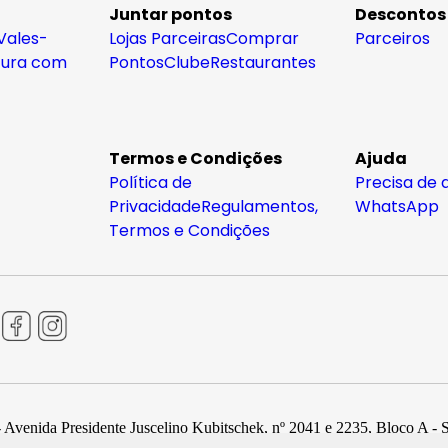
Juntar pontos
Descontos
Vales-
Lojas Parceiras
Comprar
Parceiros
tura com
Pontos
Clube
Restaurantes
Termos e Condições
Ajuda
Política de
Precisa de 
Privacidade
Regulamentos,
WhatsApp
Termos e Condições
 Avenida Presidente Juscelino Kubitschek, nº 2041 e 2235, Bloco A - 