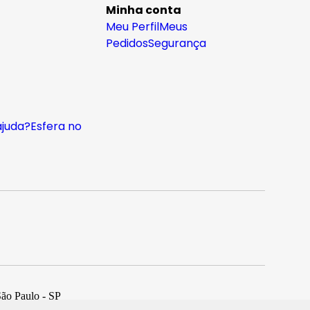
Minha conta
Meu Perfil
Meus
Pedidos
Segurança
ajuda?
Esfera no
São Paulo - SP