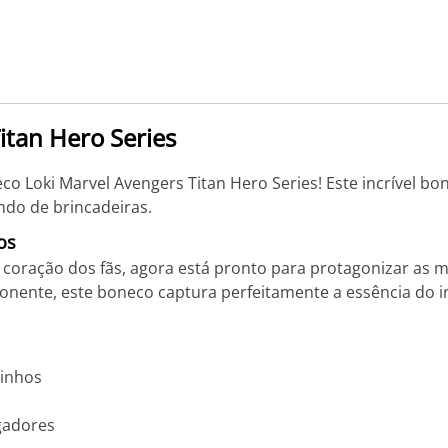
itan Hero Series
o Loki Marvel Avengers Titan Hero Series! Este incrível b
do de brincadeiras.
os
o coração dos fãs, agora está pronto para protagonizar as ma
nente, este boneco captura perfeitamente a essência do i
rinhos
gadores