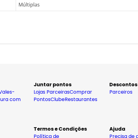
Múltiplas
Juntar pontos
Descontos
Vales-
Lojas Parceiras
Comprar
Parceiros
tura com
Pontos
Clube
Restaurantes
Termos e Condições
Ajuda
Política de
Precisa de 