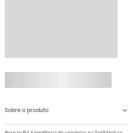
Sobre o produto
Born to fly! A tendência de unicónios na Tok&Stok se