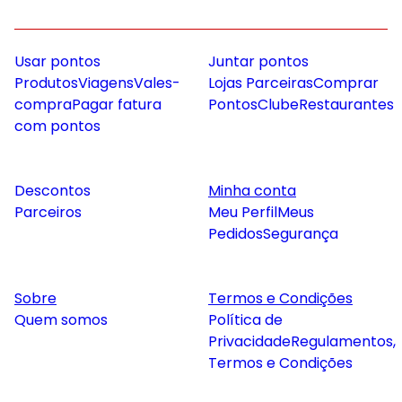
Usar pontos
Juntar pontos
Produtos
Viagens
Vales-
Lojas Parceiras
Comprar
compra
Pagar fatura
Pontos
Clube
Restaurantes
com pontos
Descontos
Minha conta
Parceiros
Meu Perfil
Meus
Pedidos
Segurança
Sobre
Termos e Condições
Quem somos
Política de
Privacidade
Regulamentos,
Termos e Condições