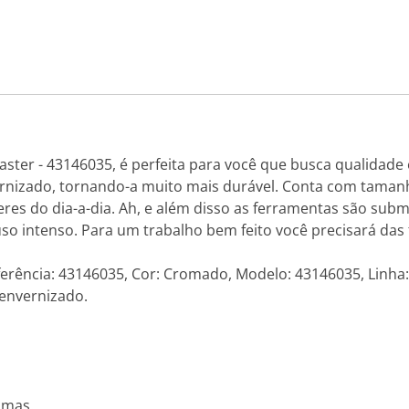
ster - 43146035, é perfeita para você que busca qualidade
rnizado, tornando-a muito mais durável. Conta com tamanho
zeres do dia-a-dia. Ah, e além disso as ferramentas são subm
uso intenso. Para um trabalho bem feito você precisará das
ferência: 43146035, Cor: Cromado, Modelo: 43146035, Linha
 envernizado.
amas.