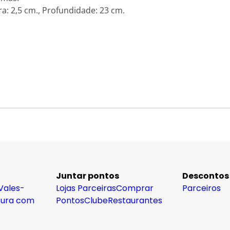
a: 2,5 cm., Profundidade: 23 cm.
Juntar pontos
Descontos
Vales-
Lojas Parceiras
Comprar
Parceiros
tura com
Pontos
Clube
Restaurantes