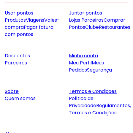
Usar pontos
Juntar pontos
Produtos
Viagens
Vales-
Lojas Parceiras
Comprar
compra
Pagar fatura
Pontos
Clube
Restaurantes
com pontos
Descontos
Minha conta
Parceiros
Meu Perfil
Meus
Pedidos
Segurança
Sobre
Termos e Condições
Quem somos
Política de
Privacidade
Regulamentos,
Termos e Condições