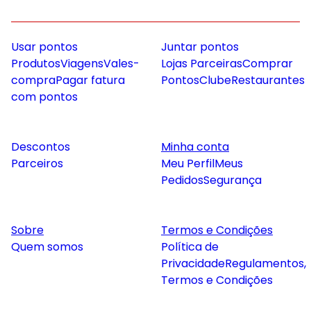
Usar pontos
Juntar pontos
Produtos
Viagens
Vales-
Lojas Parceiras
Comprar
compra
Pagar fatura
Pontos
Clube
Restaurantes
com pontos
Descontos
Minha conta
Parceiros
Meu Perfil
Meus
Pedidos
Segurança
Sobre
Termos e Condições
Quem somos
Política de
Privacidade
Regulamentos,
Termos e Condições