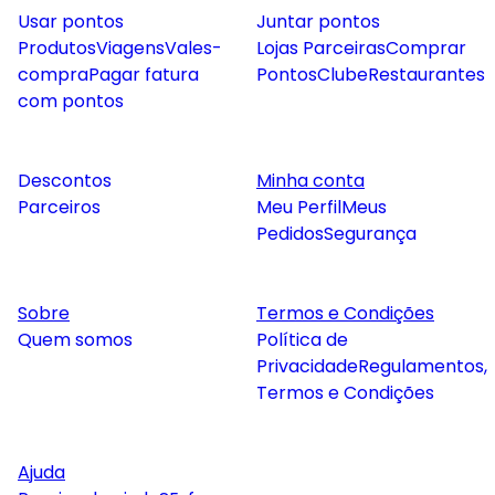
Usar pontos
Juntar pontos
Produtos
Viagens
Vales-
Lojas Parceiras
Comprar
compra
Pagar fatura
Pontos
Clube
Restaurantes
com pontos
Descontos
Minha conta
Parceiros
Meu Perfil
Meus
Pedidos
Segurança
Sobre
Termos e Condições
Quem somos
Política de
Privacidade
Regulamentos,
Termos e Condições
Ajuda