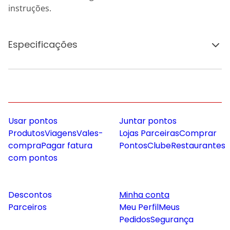
instruções.
Especificações
Usar pontos
Juntar pontos
Produtos
Viagens
Vales-
Lojas Parceiras
Comprar
compra
Pagar fatura
Pontos
Clube
Restaurantes
com pontos
Descontos
Minha conta
Parceiros
Meu Perfil
Meus
Pedidos
Segurança