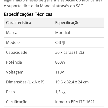
legal mais 9 meses de garantia especial do fabricante)
e suporte direto da Mondial através do SAC.
Especificações Técnicas
Característica
Especificação
Marca
Mondial
Modelo
C-37JI
Capacidade
30 xícaras (1,2L)
Potência
800W
Voltagem
110V
Dimensões (L x A x P)
19,6 x 32,4 x 24 cm
Peso
1,3 kg
Certificação
Inmetro BRA17/11621