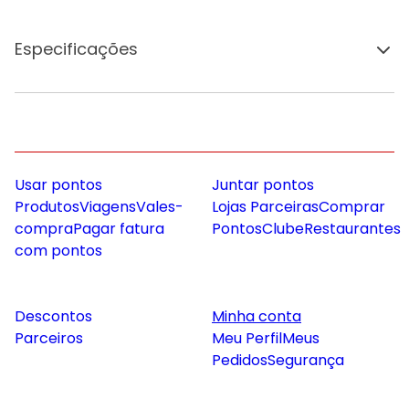
Especificações
Usar pontos
Juntar pontos
Produtos
Viagens
Vales-
Lojas Parceiras
Comprar
compra
Pagar fatura
Pontos
Clube
Restaurantes
com pontos
Descontos
Minha conta
Parceiros
Meu Perfil
Meus
Pedidos
Segurança