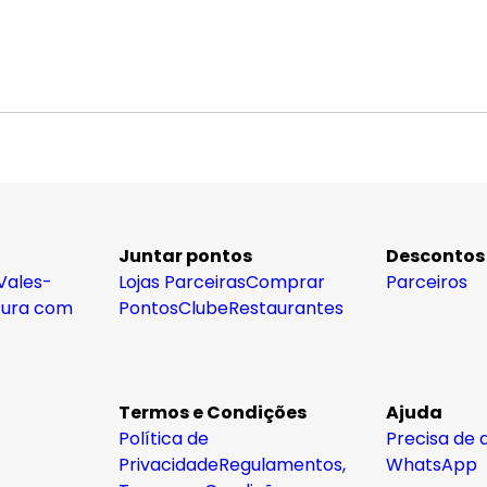
Juntar pontos
Descontos
Vales-
Lojas Parceiras
Comprar
Parceiros
tura com
Pontos
Clube
Restaurantes
Termos e Condições
Ajuda
Política de
Precisa de 
Privacidade
Regulamentos,
WhatsApp