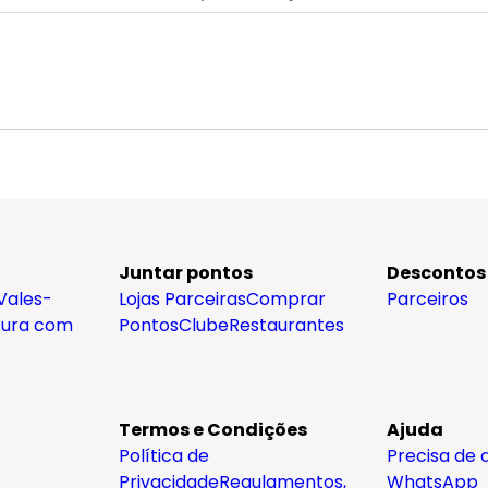
Juntar pontos
Descontos
Vales-
Lojas Parceiras
Comprar
Parceiros
tura com
Pontos
Clube
Restaurantes
Termos e Condições
Ajuda
Política de
Precisa de 
Privacidade
Regulamentos,
WhatsApp