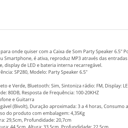
para onde quiser com a Caixa de Som Party Speaker 6.5" Po
eu Smartphone, é ativa, reproduz MP3 através das entrada
, display de LED e bateria interna recarregável.
rência: SP280, Modelo: Party Speaker 6.5"
Preto e Verde, Bluetooth: Sim, Sintoniza rádio: FM, Display:
dade: 80DB, Resposta de Frequência: 100-20KHZ
ofone e Guitarra
gável (Bivolt), Duração aproximada: 3 a 4 horas, Consumo
Peso do produto com embalagem: 4,35Kg
ra: 29,5cm, Profundidade: 20,7cm
a: 44,5cm, Altura: 33,5cm, Profundidade: 22,5cm