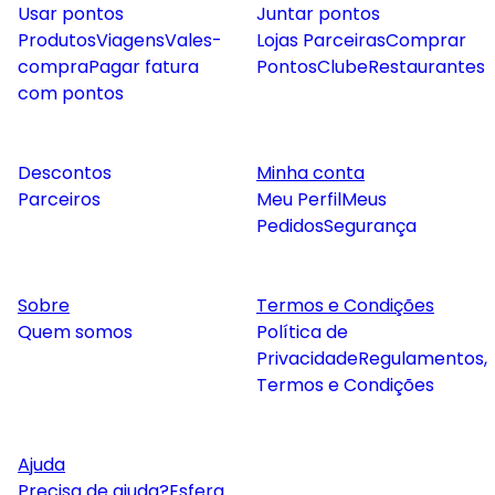
Usar pontos
Juntar pontos
Produtos
Viagens
Vales-
Lojas Parceiras
Comprar
compra
Pagar fatura
Pontos
Clube
Restaurantes
com pontos
Descontos
Minha conta
Parceiros
Meu Perfil
Meus
Pedidos
Segurança
Sobre
Termos e Condições
Quem somos
Política de
Privacidade
Regulamentos,
Termos e Condições
Ajuda
Precisa de ajuda?
Esfera