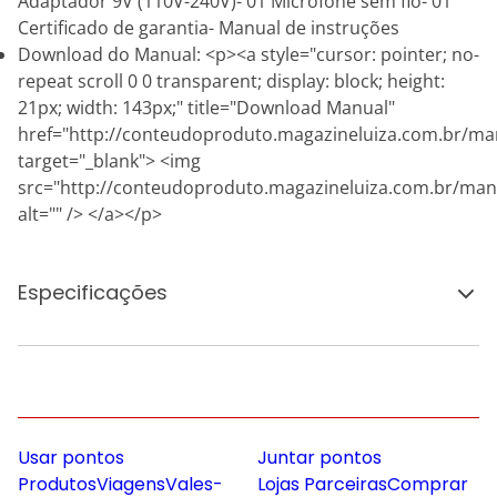
Adaptador 9V (110V-240V)- 01 Microfone sem fio- 01
Certificado de garantia- Manual de instruções
Download do Manual: <p><a style="cursor: pointer; no-
repeat scroll 0 0 transparent; display: block; height:
21px; width: 143px;" title="Download Manual"
href="http://conteudoproduto.magazineluiza.com.br/ma
target="_blank"> <img
src="http://conteudoproduto.magazineluiza.com.br/ma
alt="" /> </a></p>
Especificações
Usar pontos
Juntar pontos
Produtos
Viagens
Vales-
Lojas Parceiras
Comprar