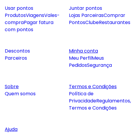
Usar pontos
Juntar pontos
Produtos
Viagens
Vales-
Lojas Parceiras
Comprar
compra
Pagar fatura
Pontos
Clube
Restaurantes
com pontos
Descontos
Minha conta
Parceiros
Meu Perfil
Meus
Pedidos
Segurança
Sobre
Termos e Condições
Quem somos
Política de
Privacidade
Regulamentos,
Termos e Condições
Ajuda