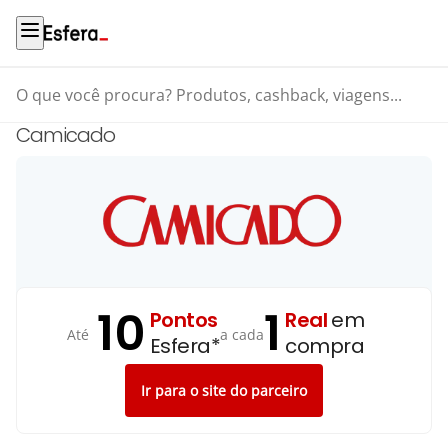
O que você procura? Produtos, cashback, viagens...
Camicado
10
1
Pontos
Real
em
Até
a cada
Esfera*
compra
Ir para o site do parceiro