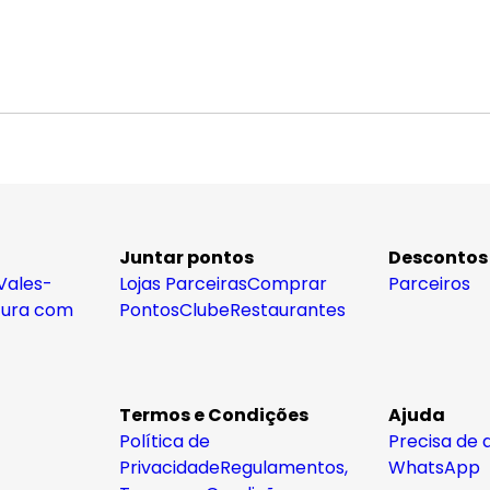
Juntar pontos
Descontos
Vales-
Lojas Parceiras
Comprar
Parceiros
tura com
Pontos
Clube
Restaurantes
Termos e Condições
Ajuda
Política de
Precisa de 
Privacidade
Regulamentos,
WhatsApp