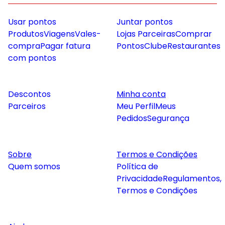
Usar pontos
Juntar pontos
Produtos
Viagens
Vales-
Lojas Parceiras
Comprar
compra
Pagar fatura
Pontos
Clube
Restaurantes
com pontos
Descontos
Minha conta
Parceiros
Meu Perfil
Meus
Pedidos
Segurança
Sobre
Termos e Condições
Quem somos
Política de
Privacidade
Regulamentos,
Termos e Condições