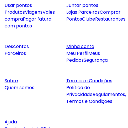
Usar pontos
Juntar pontos
Produtos
Viagens
Vales-
Lojas Parceiras
Comprar
compra
Pagar fatura
Pontos
Clube
Restaurantes
com pontos
Descontos
Minha conta
Parceiros
Meu Perfil
Meus
Pedidos
Segurança
Sobre
Termos e Condições
Quem somos
Política de
Privacidade
Regulamentos,
Termos e Condições
Ajuda