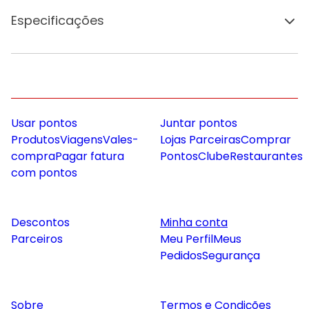
Especificações
Usar pontos
Juntar pontos
Produtos
Viagens
Vales-
Lojas Parceiras
Comprar
compra
Pagar fatura
Pontos
Clube
Restaurantes
com pontos
Descontos
Minha conta
Parceiros
Meu Perfil
Meus
Pedidos
Segurança
Sobre
Termos e Condições