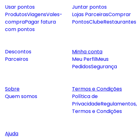
Usar pontos
Juntar pontos
Produtos
Viagens
Vales-
Lojas Parceiras
Comprar
compra
Pagar fatura
Pontos
Clube
Restaurantes
com pontos
Descontos
Minha conta
Parceiros
Meu Perfil
Meus
Pedidos
Segurança
Sobre
Termos e Condições
Quem somos
Política de
Privacidade
Regulamentos,
Termos e Condições
Ajuda