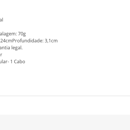
al
alagem: 70g
: 24cmProfundidade: 3,1cm
ntia legal.
br
lar- 1 Cabo