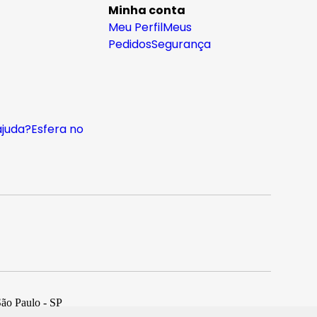
Minha conta
Meu Perfil
Meus
Pedidos
Segurança
ajuda?
Esfera no
São Paulo - SP