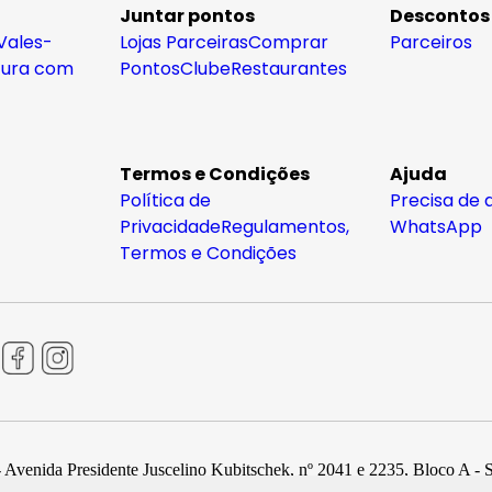
Juntar pontos
Descontos
Vales-
Lojas Parceiras
Comprar
Parceiros
tura com
Pontos
Clube
Restaurantes
Termos e Condições
Ajuda
Política de
Precisa de 
Privacidade
Regulamentos,
WhatsApp
Termos e Condições
 Avenida Presidente Juscelino Kubitschek, nº 2041 e 2235, Bloco A - 