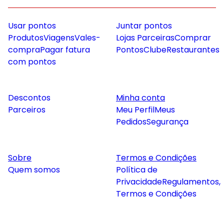
Usar pontos
Juntar pontos
Produtos
Viagens
Vales-
Lojas Parceiras
Comprar
compra
Pagar fatura
Pontos
Clube
Restaurantes
com pontos
Descontos
Minha conta
Parceiros
Meu Perfil
Meus
Pedidos
Segurança
Sobre
Termos e Condições
Quem somos
Política de
Privacidade
Regulamentos,
Termos e Condições