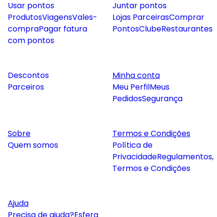
Usar pontos
Juntar pontos
Produtos
Viagens
Vales-
Lojas Parceiras
Comprar
compra
Pagar fatura
Pontos
Clube
Restaurantes
com pontos
Descontos
Minha conta
Parceiros
Meu Perfil
Meus
Pedidos
Segurança
Sobre
Termos e Condições
Quem somos
Política de
Privacidade
Regulamentos,
Termos e Condições
Ajuda
Precisa de ajuda?
Esfera