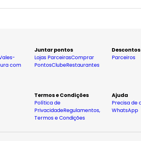
Juntar pontos
Descontos
Vales-
Lojas Parceiras
Comprar
Parceiros
tura com
Pontos
Clube
Restaurantes
Termos e Condições
Ajuda
Política de
Precisa de 
Privacidade
Regulamentos,
WhatsApp
Termos e Condições