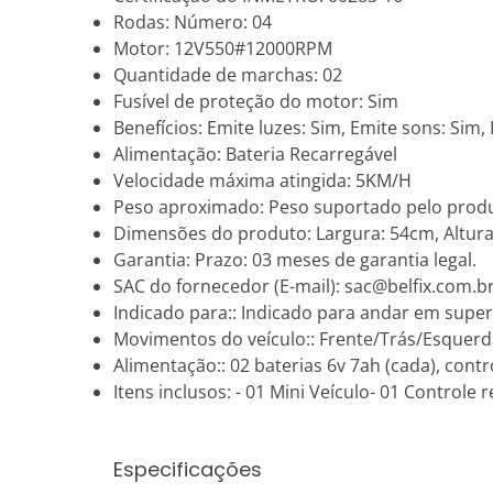
Rodas: Número: 04
Motor: 12V550#12000RPM
Quantidade de marchas: 02
Fusível de proteção do motor: Sim
Benefícios: Emite luzes: Sim, Emite sons: Sim,
Alimentação: Bateria Recarregável
Velocidade máxima atingida: 5KM/H
Peso aproximado: Peso suportado pelo produ
Dimensões do produto: Largura: 54cm, Altur
Garantia: Prazo: 03 meses de garantia legal.
SAC do fornecedor (E-mail): sac@belfix.com.b
Indicado para:: Indicado para andar em superf
Movimentos do veículo:: Frente/Trás/Esquerd
Alimentação:: 02 baterias 6v 7ah (cada), contr
Itens inclusos: - 01 Mini Veículo- 01 Controle
Especificações