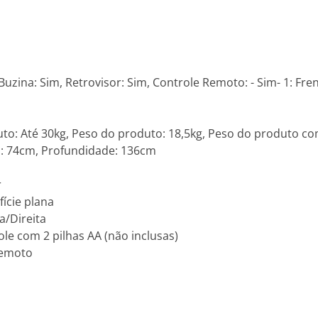
 Buzina: Sim, Retrovisor: Sim, Controle Remoto: - Sim- 1: Fre
to: Até 30kg, Peso do produto: 18,5kg, Peso do produto 
a: 74cm, Profundidade: 136cm
r
ície plana
a/Direita
ole com 2 pilhas AA (não inclusas)
 remoto