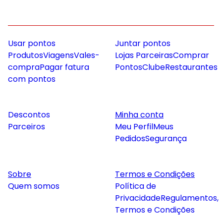
Usar pontos
Juntar pontos
Produtos
Viagens
Vales-
Lojas Parceiras
Comprar
compra
Pagar fatura
Pontos
Clube
Restaurantes
com pontos
Descontos
Minha conta
Parceiros
Meu Perfil
Meus
Pedidos
Segurança
Sobre
Termos e Condições
Quem somos
Política de
Privacidade
Regulamentos,
Termos e Condições