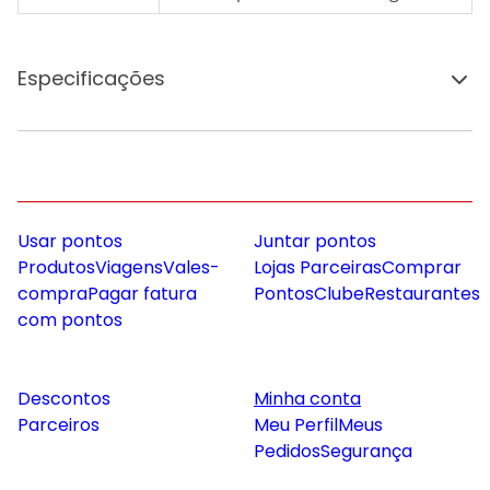
Especificações
Usar pontos
Juntar pontos
Produtos
Viagens
Vales-
Lojas Parceiras
Comprar
compra
Pagar fatura
Pontos
Clube
Restaurantes
com pontos
Descontos
Minha conta
Parceiros
Meu Perfil
Meus
Pedidos
Segurança