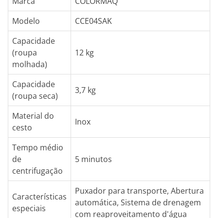
Marca
COLORMAQ
Modelo
CCE04SAK
Capacidade
(roupa
12 kg
molhada)
Capacidade
3,7 kg
(roupa seca)
Material do
Inox
cesto
Tempo médio
de
5 minutos
centrifugação
Puxador para transporte, Abertura
Características
automática, Sistema de drenagem
especiais
com reaproveitamento d'água