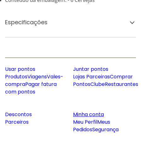
Conteúdo da embalagem: - 6 Cervejas
Especificações
Usar pontos
Juntar pontos
Produtos
Viagens
Vales-
Lojas Parceiras
Comprar
compra
Pagar fatura
Pontos
Clube
Restaurantes
com pontos
Descontos
Minha conta
Parceiros
Meu Perfil
Meus
Pedidos
Segurança