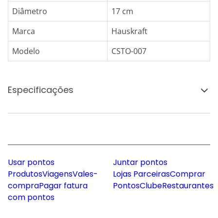
Diâmetro
17 cm
Marca
Hauskraft
Modelo
CSTO-007
Especificações
Usar pontos
Juntar pontos
Produtos
Viagens
Vales-
Lojas Parceiras
Comprar
compra
Pagar fatura
Pontos
Clube
Restaurantes
com pontos