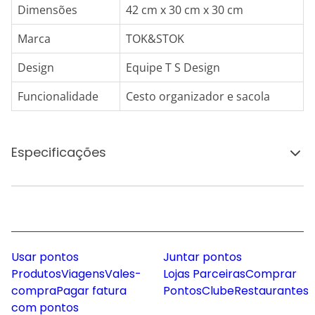
Dimensões
42 cm x 30 cm x 30 cm
Marca
TOK&STOK
Design
Equipe T S Design
Funcionalidade
Cesto organizador e sacola
Especificações
Usar pontos
Juntar pontos
Produtos
Viagens
Vales-
Lojas Parceiras
Comprar
compra
Pagar fatura
Pontos
Clube
Restaurantes
com pontos