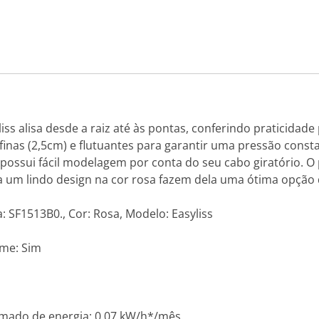
ss alisa desde a raiz até às pontas, conferindo praticidade
 finas (2,5cm) e flutuantes para garantir uma pressão con
 e possui fácil modelagem por conta do seu cabo giratório.
a um lindo design na cor rosa fazem dela uma ótima opção 
: SF1513B0., Cor: Rosa, Modelo: Easyliss
rme: Sim
imado de energia: 0,07 kW/h*/mês.