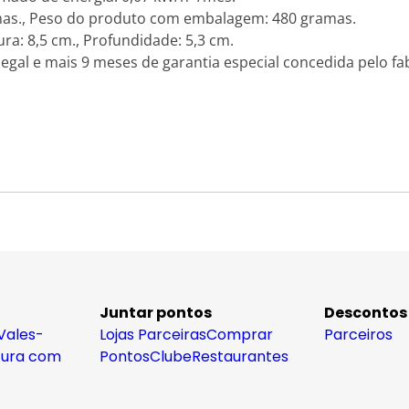
mas., Peso do produto com embalagem: 480 gramas.
ra: 8,5 cm., Profundidade: 5,3 cm.
legal e mais 9 meses de garantia especial concedida pelo fab
Juntar pontos
Descontos
Vales-
Lojas Parceiras
Comprar
Parceiros
tura com
Pontos
Clube
Restaurantes