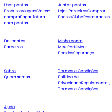
Usar pontos
Juntar pontos
Produtos
Viagens
Vales-
Lojas Parceiras
Comprar
compra
Pagar fatura
Pontos
Clube
Restaurantes
com pontos
Descontos
Minha conta
Parceiros
Meu Perfil
Meus
Pedidos
Segurança
Sobre
Termos e Condições
Quem somos
Política de
Privacidade
Regulamentos,
Termos e Condições
Ajuda