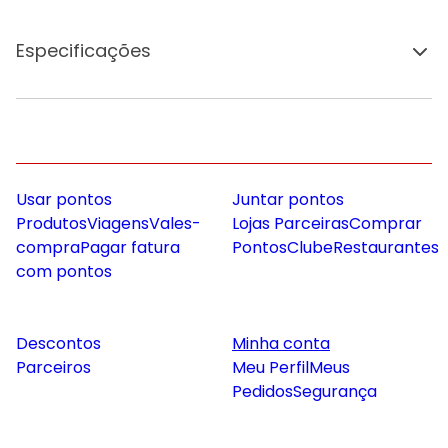
Especificações
Usar pontos
Juntar pontos
Produtos
Viagens
Vales-
Lojas Parceiras
Comprar
compra
Pagar fatura
Pontos
Clube
Restaurantes
com pontos
Descontos
Minha conta
Parceiros
Meu Perfil
Meus
Pedidos
Segurança