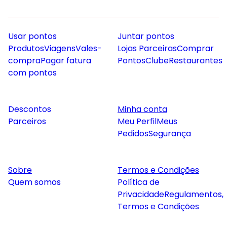
Usar pontos
Juntar pontos
Produtos
Viagens
Vales-
Lojas Parceiras
Comprar
compra
Pagar fatura
Pontos
Clube
Restaurantes
com pontos
Descontos
Minha conta
Parceiros
Meu Perfil
Meus
Pedidos
Segurança
Sobre
Termos e Condições
Quem somos
Política de
Privacidade
Regulamentos,
Termos e Condições