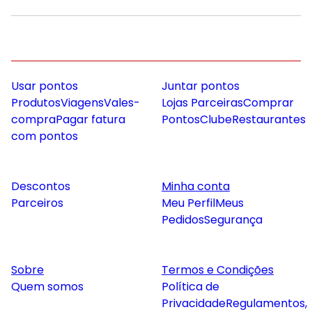
Usar pontos
Juntar pontos
Produtos
Viagens
Vales-
Lojas Parceiras
Comprar
compra
Pagar fatura
Pontos
Clube
Restaurantes
com pontos
Descontos
Minha conta
Parceiros
Meu Perfil
Meus
Pedidos
Segurança
Sobre
Termos e Condições
Quem somos
Política de
Privacidade
Regulamentos,