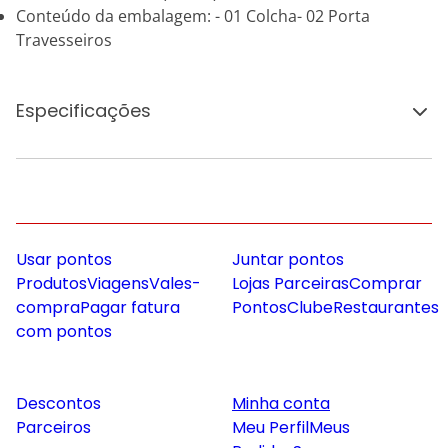
Conteúdo da embalagem: - 01 Colcha- 02 Porta
Travesseiros
Especificações
Usar pontos
Juntar pontos
Produtos
Viagens
Vales-
Lojas Parceiras
Comprar
compra
Pagar fatura
Pontos
Clube
Restaurantes
com pontos
Descontos
Minha conta
Parceiros
Meu Perfil
Meus